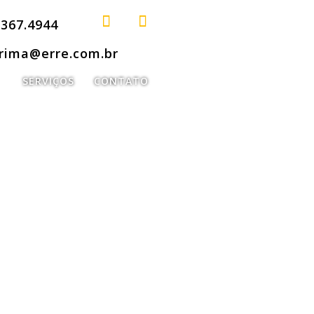
3367.4944
rima@erre.com.br
SERVIÇOS
CONTATO